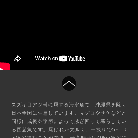
スズキ目アジ科に属する海水魚で、沖縄県を除く
日本全国に生息しています。マグロやサケなどと
同様に成長や季節によって泳ぎ回って暮らしてい
る回遊魚です。尾びれが大きく、一振りで5～10
mほど進むことができ、最高時速は40kmほどに