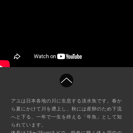
アユは日本各地の川に生息する淡水魚です。春か
ら夏にかけて川を遡上し、秋には産卵のため下流
へと下る、一年で一生を終える「年魚」として知
られています。
体長は15〜25cmほどで、銀色に輝く体と背中の