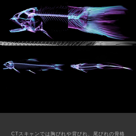
CTスキャンでは胸びれや背びれ、尾びれの骨格